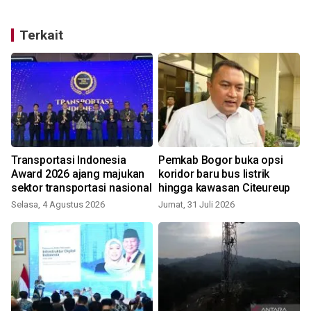
Terkait
Transportasi Indonesia
Pemkab Bogor buka opsi
-
Award 2026 ajang majukan
koridor baru bus listrik
sektor transportasi nasional
hingga kawasan Citeureup
Selasa, 4 Agustus 2026
Jumat, 31 Juli 2026
M