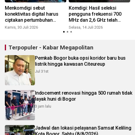
Menkomdigi sebut
Komdigi: Hasil seleksi
konektivitas digital harus
pengguna frekuensi 700
S
ciptakan pertumbuhan
MHz dan 2,6 GHz telah
masyarakat
disahkan
Kamis, 30 Juli 2026
Selasa, 14 Juli 2026
R
Terpopuler - Kabar Megapolitan
Pemkab Bogor buka opsi koridor baru bus
listrik hingga kawasan Citeureup
Jul 31st
Indocement renovasi hingga 500 rumah tidak
layak huni di Bogor
3 jam lalu
Jadwal dan lokasi pelayanan Samsat Keliling
Kota Bogor, Sabtu (8/8/2026)