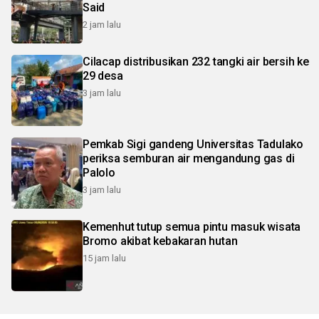
Said
2 jam lalu
Cilacap distribusikan 232 tangki air bersih ke
29 desa
3 jam lalu
Pemkab Sigi gandeng Universitas Tadulako
periksa semburan air mengandung gas di
Palolo
3 jam lalu
Kemenhut tutup semua pintu masuk wisata
Bromo akibat kebakaran hutan
15 jam lalu