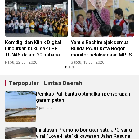
F
Komdigi dan Klinik Digital
Yantie Rachim ajak semua
luncurkan buku saku PP
Bunda PAUD Kota Bogor
TUNAS dalam 20 bahasa
monitor pelaksanaan MPLS
daerah
Rabu, 22 Juli 2026
Sabtu, 18 Juli 2026
S
Terpopuler - Lintas Daerah
Pemkab Pati bantu optimalkan penyerapan
garam petani
2 jam lalu
Ini alasan Pramono bongkar satu JPO yang
viral "Love-Hate" di kawasan Jalan Rasuna