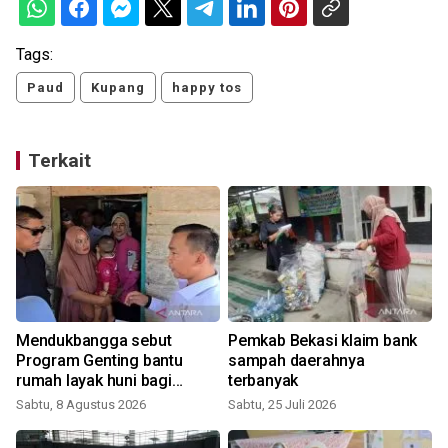
Tags:
Paud
Kupang
happy tos
Terkait
Mendukbangga sebut
Pemkab Bekasi klaim bank
Program Genting bantu
sampah daerahnya
rumah layak huni bagi
terbanyak
keluarga stunting
Sabtu, 8 Agustus 2026
Sabtu, 25 Juli 2026
S