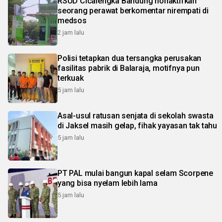
RSUD Cicalengka Bandung nonaktifkan
seorang perawat berkomentar nirempati di
medsos
2 jam lalu
Polisi tetapkan dua tersangka perusakan
fasilitas pabrik di Balaraja, motifnya pun
terkuak
5 jam lalu
Asal-usul ratusan senjata di sekolah swasta
di Jaksel masih gelap, fihak yayasan tak tahu
5 jam lalu
PT PAL mulai bangun kapal selam Scorpene
yang bisa nyelam lebih lama
5 jam lalu