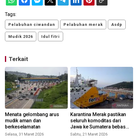
Tags:
Pelabuhan ciwandan
Pelabuhan merak
Asdp
Mudik 2026
Idul fitri
Terkait
Menata gelombang arus
Karantina Merak pastikan
k
mudik aman dan
seluruh komoditas dari
berkeselamatan
Jawa ke Sumatera bebas
penyakit
Selasa, 31 Maret 2026
Sabtu, 21 Maret 2026