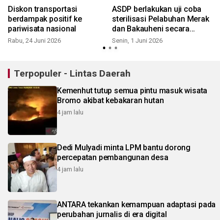
Diskon transportasi
ASDP berlakukan uji coba
berdampak positif ke
sterilisasi Pelabuhan Merak
pariwisata nasional
dan Bakauheni secara
bertahap
Rabu, 24 Juni 2026
Senin, 1 Juni 2026
S
Terpopuler - Lintas Daerah
Kemenhut tutup semua pintu masuk wisata
Bromo akibat kebakaran hutan
4 jam lalu
Dedi Mulyadi minta LPM bantu dorong
percepatan pembangunan desa
4 jam lalu
ANTARA tekankan kemampuan adaptasi pada
perubahan jurnalis di era digital