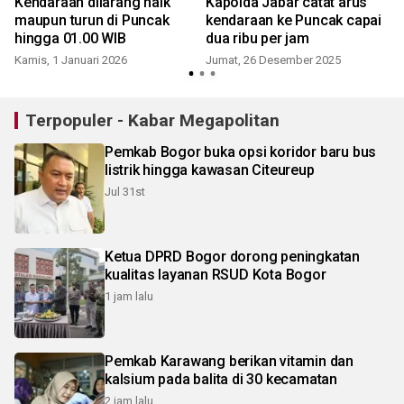
Kendaraan dilarang naik
Kapolda Jabar catat arus
maupun turun di Puncak
kendaraan ke Puncak capai
hingga 01.00 WIB
dua ribu per jam
S
Kamis, 1 Januari 2026
Jumat, 26 Desember 2025
Terpopuler - Kabar Megapolitan
Pemkab Bogor buka opsi koridor baru bus
listrik hingga kawasan Citeureup
Jul 31st
Ketua DPRD Bogor dorong peningkatan
kualitas layanan RSUD Kota Bogor
1 jam lalu
Pemkab Karawang berikan vitamin dan
kalsium pada balita di 30 kecamatan
2 jam lalu