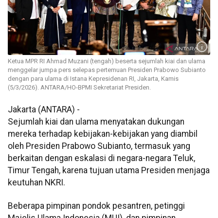
Ketua MPR RI Ahmad Muzani (tengah) beserta sejumlah kiai dan ulama
menggelar jumpa pers selepas pertemuan Presiden Prabowo Subianto
dengan para ulama di Istana Kepresidenan RI, Jakarta, Kamis
(5/3/2026). ANTARA/HO-BPMI Sekretariat Presiden.
Jakarta (ANTARA) -
Sejumlah kiai dan ulama menyatakan dukungan
mereka terhadap kebijakan-kebijakan yang diambil
oleh Presiden Prabowo Subianto, termasuk yang
berkaitan dengan eskalasi di negara-negara Teluk,
Timur Tengah, karena tujuan utama Presiden menjaga
keutuhan NKRI.
Beberapa pimpinan pondok pesantren, petinggi
Majelis Ulama Indonesia (MUI), dan pimpinan