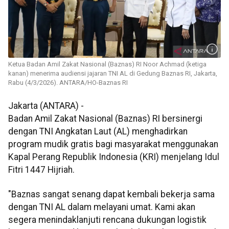
Ketua Badan Amil Zakat Nasional (Baznas) RI Noor Achmad (ketiga
kanan) menerima audiensi jajaran TNI AL di Gedung Baznas RI, Jakarta,
Rabu (4/3/2026). ANTARA/HO-Baznas RI
Jakarta (ANTARA) -
Badan Amil Zakat Nasional (Baznas) RI bersinergi
dengan TNI Angkatan Laut (AL) menghadirkan
program mudik gratis bagi masyarakat menggunakan
Kapal Perang Republik Indonesia (KRI) menjelang Idul
Fitri 1447 Hijriah.
"Baznas sangat senang dapat kembali bekerja sama
dengan TNI AL dalam melayani umat. Kami akan
segera menindaklanjuti rencana dukungan logistik