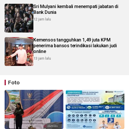
Sri Mulyani kembali menempati jabatan di
Bank Dunia
12 jam lalu
Kemensos tangguhkan 1,49 juta KPM
penerima bansos terindikasi lakukan judi
online
13 jam lalu
Foto