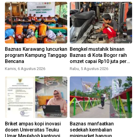
Baznas Karawang luncurkan
Bengkel mustahik binaan
program Kampung Tanggap
Baznas di Kota Bogor raih
Bencana
omzet capai Rp10 juta per
bulan
Kamis, 6 Agustus 2026
Rabu, 5 Agustus 2026
R
Briket ampas kopi inovasi
Baznas manfaatkan
dosen Universitas Teuku
sedekah kembalian
Umar Meulaboh kantongi
minimarket bangun