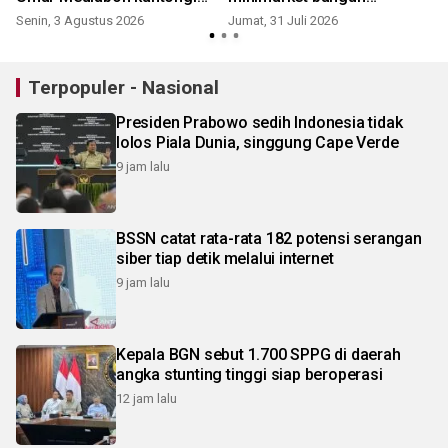
sertifikat paten
jembatan di Sukabumi
Senin, 3 Agustus 2026
Jumat, 31 Juli 2026
S
Terpopuler - Nasional
Presiden Prabowo sedih Indonesia tidak
lolos Piala Dunia, singgung Cape Verde
9 jam lalu
BSSN catat rata-rata 182 potensi serangan
siber tiap detik melalui internet
9 jam lalu
Kepala BGN sebut 1.700 SPPG di daerah
angka stunting tinggi siap beroperasi
12 jam lalu