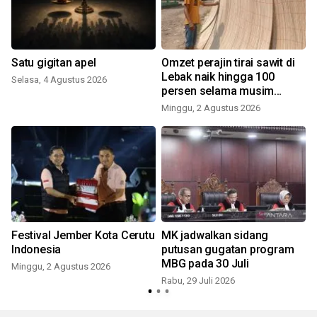
Satu gigitan apel
Omzet perajin tirai sawit di
Lebak naik hingga 100
Selasa, 4 Agustus 2026
persen selama musim
S
kemarau
Minggu, 2 Agustus 2026
h
Festival Jember Kota Cerutu
MK jadwalkan sidang
Indonesia
putusan gugatan program
MBG pada 30 Juli
Minggu, 2 Agustus 2026
Rabu, 29 Juli 2026
K