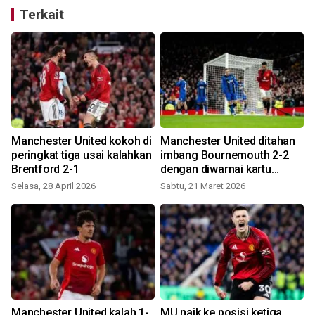
Terkait
Manchester United kokoh di
Manchester United ditahan
peringkat tiga usai kalahkan
imbang Bournemouth 2-2
m
Brentford 2-1
dengan diwarnai kartu
merah Maguire
Selasa, 28 April 2026
Sabtu, 21 Maret 2026
S
Manchester United kalah 1-
MU naik ke posisi ketiga