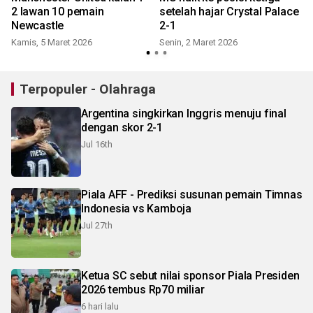
2 lawan 10 pemain
setelah hajar Crystal Palace
Newcastle
2-1
Kamis, 5 Maret 2026
Senin, 2 Maret 2026
R
Terpopuler - Olahraga
Argentina singkirkan Inggris menuju final
dengan skor 2-1
Jul 16th
Piala AFF - Prediksi susunan pemain Timnas
Indonesia vs Kamboja
Jul 27th
Ketua SC sebut nilai sponsor Piala Presiden
2026 tembus Rp70 miliar
6 hari lalu