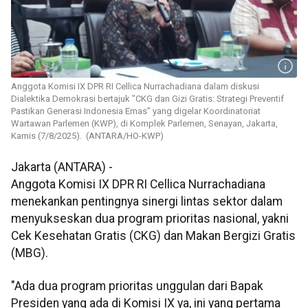
Anggota Komisi IX DPR RI Cellica Nurrachadiana dalam diskusi
Dialektika Demokrasi bertajuk "CKG dan Gizi Gratis: Strategi Preventif
Pastikan Generasi Indonesia Emas" yang digelar Koordinatoriat
Wartawan Parlemen (KWP), di Komplek Parlemen, Senayan, Jakarta,
Kamis (7/8/2025). (ANTARA/HO-KWP)
Jakarta (ANTARA) -
Anggota Komisi IX DPR RI Cellica Nurrachadiana
menekankan pentingnya sinergi lintas sektor dalam
menyukseskan dua program prioritas nasional, yakni
Cek Kesehatan Gratis (CKG) dan Makan Bergizi Gratis
(MBG).
"Ada dua program prioritas unggulan dari Bapak
Presiden yang ada di Komisi IX ya, ini yang pertama