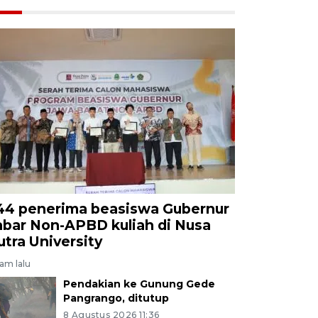
44 penerima beasiswa Gubernur
abar Non-APBD kuliah di Nusa
utra University
jam lalu
Pendakian ke Gunung Gede
Pangrango, ditutup
8 Agustus 2026 11:36