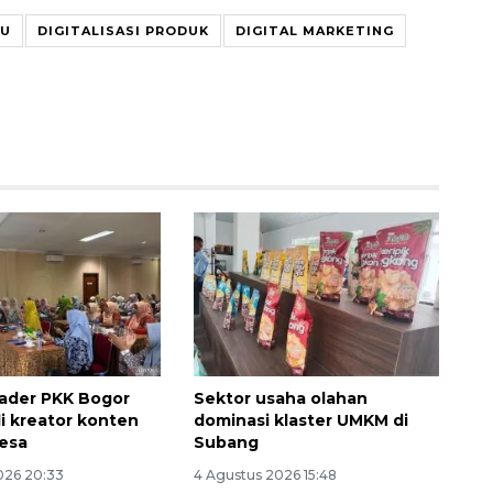
JU
DIGITALISASI PRODUK
DIGITAL MARKETING
SPHP jaga harga beras
2026-08-08 06:00:00
ader PKK Bogor
Sektor usaha olahan
di kreator konten
dominasi klaster UMKM di
esa
Subang
026 20:33
4 Agustus 2026 15:48