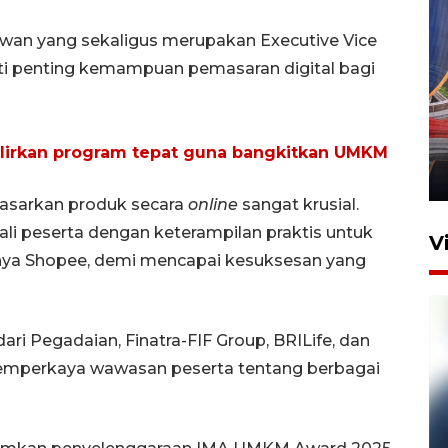
awan yang sekaligus merupakan Executive Vice
i penting kemampuan pemasaran digital bagi
Komisi V DPR tinjau
perlintasan sebidang di
Stasiun Bogor
lirkan program tepat guna bangkitkan UMKM
12 Juni 2026 18:49
masarkan produk secara
online
sangat krusial.
kali peserta dengan keterampilan praktis untuk
V
nya Shopee, demi mencapai kesuksesan yang
dari Pegadaian, Finatra-FIF Group, BRILife, dan
emperkaya wawasan peserta tentang berbagai