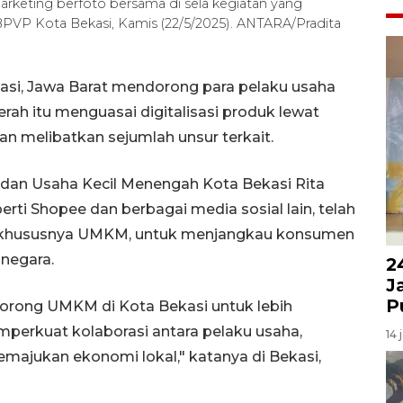
arketing berfoto bersama di sela kegiatan yang
BBPVP Kota Bekasi, Kamis (22/5/2025). ANTARA/Pradita
asi, Jawa Barat mendorong para pelaku usaha
rah itu menguasai digitalisasi produk lewat
an melibatkan sejumlah unsur terkait.
 dan Usaha Kecil Menengah Kota Bekasi Rita
erti Shopee dan berbagai media sosial lain, telah
, khususnya UMKM, untuk menjangkau konsumen
 negara.
2
J
P
dorong UMKM di Kota Bekasi untuk lebih
emperkuat kolaborasi antara pelaku usaha,
14 
ajukan ekonomi lokal," katanya di Bekasi,