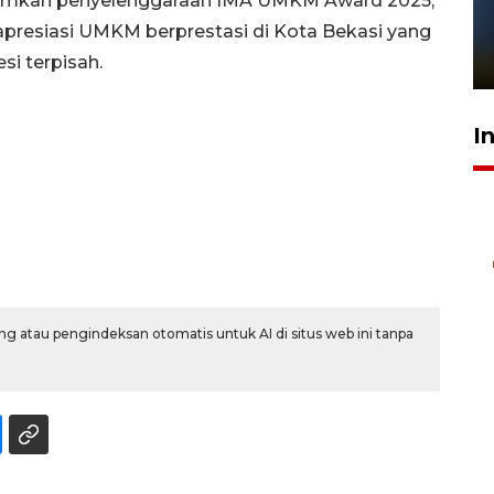
mumkan penyelenggaraan IMA UMKM Award 2025,
Pelanggan Filaha Farm setia
sampai 8 tahan?
resiasi UMKM berprestasi di Kota Bekasi yang
1 Juni 2026 05:47
si terpisah.
I
g atau pengindeksan otomatis untuk AI di situs web ini tanpa