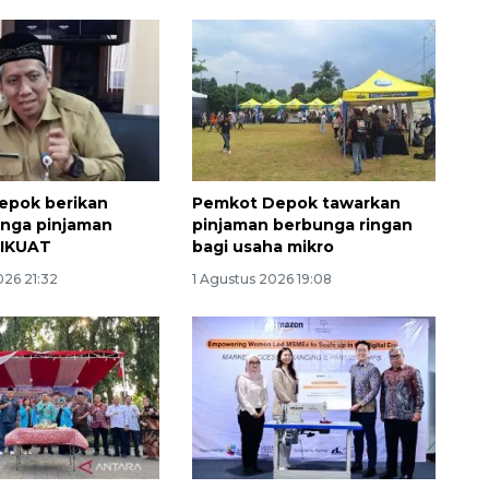
epok berikan
Pemkot Depok tawarkan
unga pinjaman
pinjaman berbunga ringan
SIKUAT
bagi usaha mikro
026 21:32
1 Agustus 2026 19:08