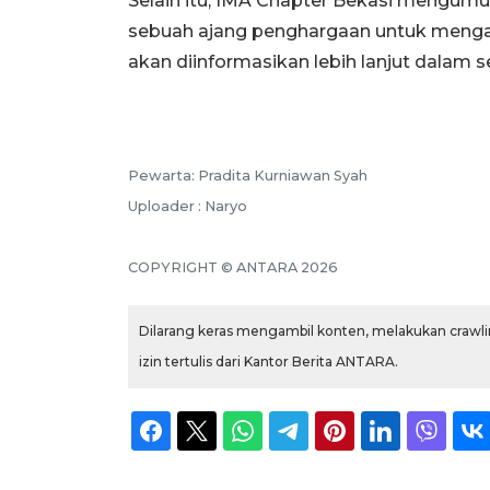
Selain itu, IMA Chapter Bekasi mengu
sebuah ajang penghargaan untuk mengap
akan diinformasikan lebih lanjut dalam se
Pewarta: Pradita Kurniawan Syah
Uploader : Naryo
COPYRIGHT © ANTARA 2026
Dilarang keras mengambil konten, melakukan crawlin
izin tertulis dari Kantor Berita ANTARA.