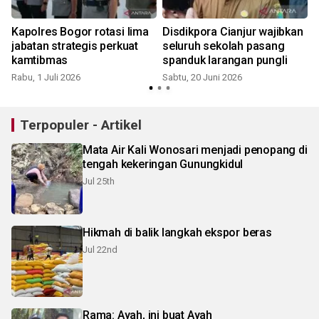
Kapolres Bogor rotasi lima
Disdikpora Cianjur wajibkan
i
jabatan strategis perkuat
seluruh sekolah pasang
kamtibmas
spanduk larangan pungli
Rabu, 1 Juli 2026
Sabtu, 20 Juni 2026
Terpopuler - Artikel
Mata Air Kali Wonosari menjadi penopang di
tengah kekeringan Gunungkidul
Jul 25th
Hikmah di balik langkah ekspor beras
Jul 22nd
Rama: Ayah, ini buat Ayah