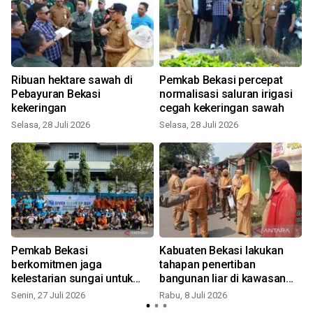
Ribuan hektare sawah di
Pemkab Bekasi percepat
Pebayuran Bekasi
normalisasi saluran irigasi
kekeringan
cegah kekeringan sawah
Selasa, 28 Juli 2026
Selasa, 28 Juli 2026
S
Pemkab Bekasi
Kabuaten Bekasi lakukan
berkomitmen jaga
tahapan penertiban
kelestarian sungai untuk
bangunan liar di kawasan
fisi
tingkatkan kualitas
Balong Tua
Senin, 27 Juli 2026
Rabu, 8 Juli 2026
K
lingkungan