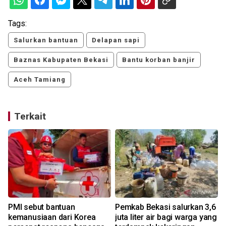
Tags:
Salurkan bantuan
Delapan sapi
Baznas Kabupaten Bekasi
Bantu korban banjir
Aceh Tamiang
Terkait
m
PMI sebut bantuan
Pemkab Bekasi salurkan 3,6
kemanusiaan dari Korea
juta liter air bagi warga yang