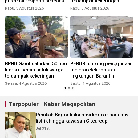
0
percepat respons bencana
terdampak kekeringan
nasional
Rabu, 5 Agustus 2026
Rabu, 5 Agustus 2026
J
BPBD Garut salurkan 50 ribu
PERURI dorong penggunaan
l
liter air bersih untuk warga
meterai elektronik di
terdampak kekeringan
lingkungan Barantin
Selasa, 4 Agustus 2026
Sabtu, 1 Agustus 2026
S
Terpopuler - Kabar Megapolitan
Pemkab Bogor buka opsi koridor baru bus
listrik hingga kawasan Citeureup
Jul 31st