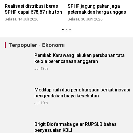
Realisasi distribusi beras
SPHP jagung pakan jaga
SPHP capai 678,87 ribu ton
peternak dan harga unggas
Selasa, 14 Juli 2026
Selasa, 30 Juni 2026
S
Terpopuler - Ekonomi
Pemkab Karawang lakukan perubahan tata
kelola perencanaan anggaran
Jul 13th
Meditap raih dua penghargaan berkat inovasi
pengendalian biaya kesehatan
Jul 10th
Brigit Biofarmaka gelar RUPSLB bahas
penyesuaian KBLI