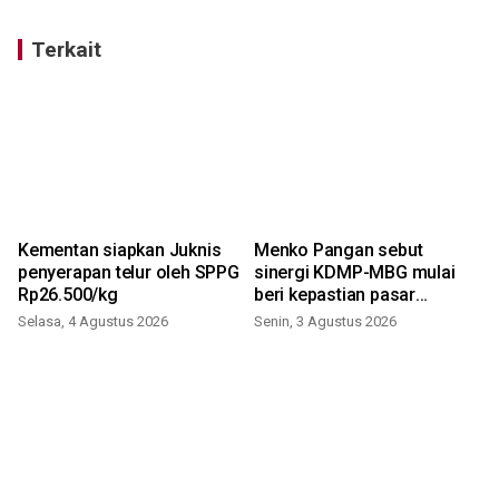
Terkait
Kementan siapkan Juknis
Menko Pangan sebut
penyerapan telur oleh SPPG
sinergi KDMP-MBG mulai
Rp26.500/kg
beri kepastian pasar
masyarakat
Selasa, 4 Agustus 2026
Senin, 3 Agustus 2026
S