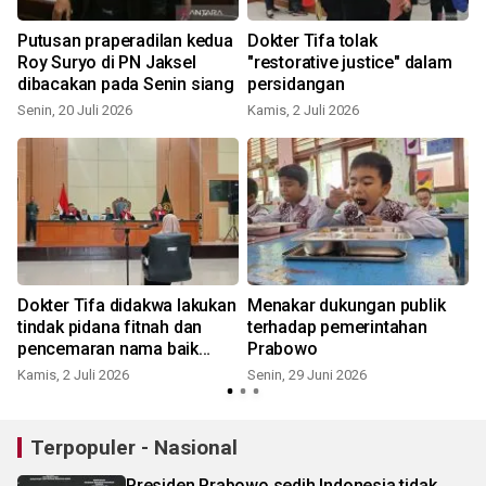
Putusan praperadilan kedua
Dokter Tifa tolak
Roy Suryo di PN Jaksel
"restorative justice" dalam
dibacakan pada Senin siang
persidangan
Senin, 20 Juli 2026
Kamis, 2 Juli 2026
R
Dokter Tifa didakwa lakukan
Menakar dukungan publik
tindak pidana fitnah dan
terhadap pemerintahan
pencemaran nama baik
Prabowo
Jokowi
Kamis, 2 Juli 2026
Senin, 29 Juni 2026
Terpopuler - Nasional
Presiden Prabowo sedih Indonesia tidak