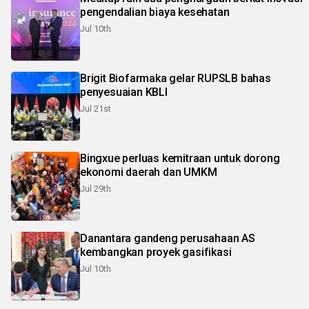
pengendalian biaya kesehatan
Jul 10th
Brigit Biofarmaka gelar RUPSLB bahas
penyesuaian KBLI
Jul 21st
Bingxue perluas kemitraan untuk dorong
ekonomi daerah dan UMKM
Jul 29th
Danantara gandeng perusahaan AS
kembangkan proyek gasifikasi
Jul 10th