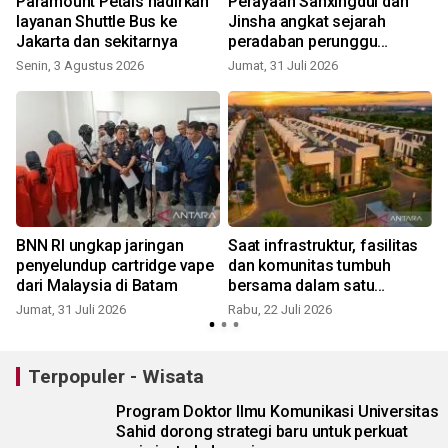
Paramount Petals hadirkan
Perayaan Sanxingdui dan
layanan Shuttle Bus ke
Jinsha angkat sejarah
Jakarta dan sekitarnya
peradaban perunggu
R
Tiongkok
Senin, 3 Agustus 2026
Jumat, 31 Juli 2026
BNN RI ungkap jaringan
Saat infrastruktur, fasilitas
penyelundup cartridge vape
dan komunitas tumbuh
dari Malaysia di Batam
bersama dalam satu
kawasan
Jumat, 31 Juli 2026
Rabu, 22 Juli 2026
S
Terpopuler - Wisata
Program Doktor Ilmu Komunikasi Universitas
Sahid dorong strategi baru untuk perkuat