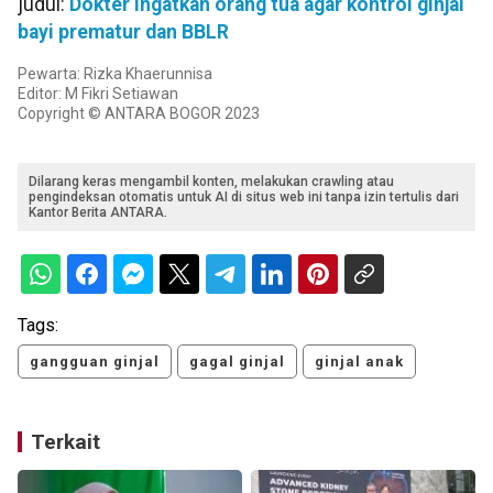
judul:
Dokter ingatkan orang tua agar kontrol ginjal
bayi prematur dan BBLR
Pewarta: Rizka Khaerunnisa
Editor: M Fikri Setiawan
Copyright © ANTARA BOGOR 2023
Dilarang keras mengambil konten, melakukan crawling atau
pengindeksan otomatis untuk AI di situs web ini tanpa izin tertulis dari
Kantor Berita ANTARA.
Tags:
gangguan ginjal
gagal ginjal
ginjal anak
Terkait