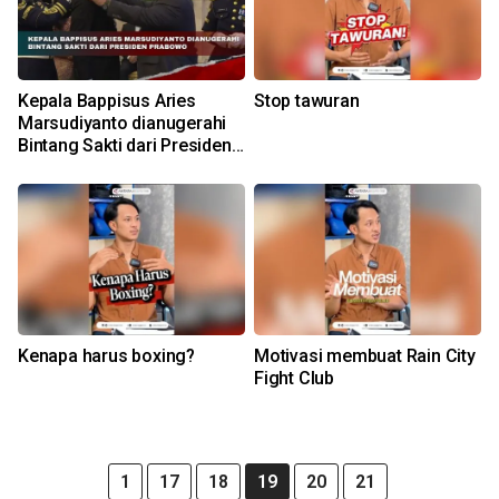
Kepala Bappisus Aries
Stop tawuran
Marsudiyanto dianugerahi
Bintang Sakti dari Presiden
Prabowo
Kenapa harus boxing?
Motivasi membuat Rain City
Fight Club
1
17
18
19
20
21