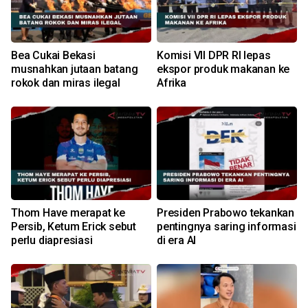
Bea Cukai Bekasi
Komisi VII DPR RI lepas
musnahkan jutaan batang
ekspor produk makanan ke
rokok dan miras ilegal
Afrika
Thom Have merapat ke
Presiden Prabowo tekankan
Persib, Ketum Erick sebut
pentingnya saring informasi
perlu diapresiasi
di era AI