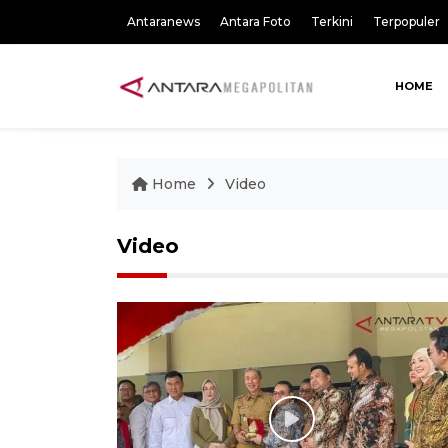
Antaranews
Antara Foto
Terkini
Terpopuler
HOME
Home
Video
Video