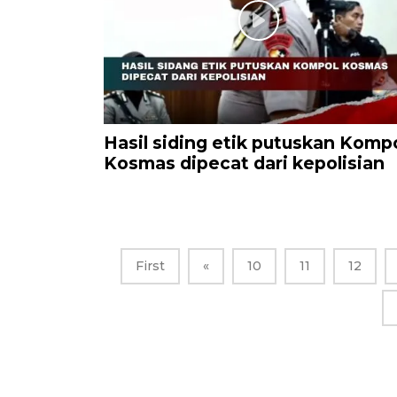
Hasil siding etik putuskan Komp
Kosmas dipecat dari kepolisian
First
«
10
11
12