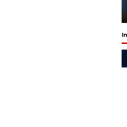
Pelanggan Filaha Farm setia
sampai 8 tahan?
1 Juni 2026 05:47
I