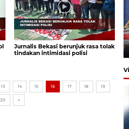
Komisi V DPR tinjau
perlintasan sebidang di
Stasiun Bogor
ol
Jurnalis Bekasi berunjuk rasa tolak
12 Juni 2026 18:49
tindakan intimidasi polisi
V
13
14
15
16
17
18
19
20
»