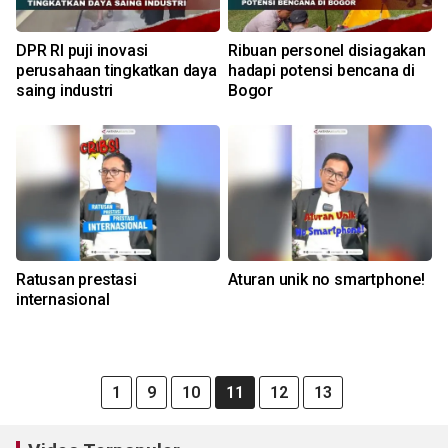
DPR RI puji inovasi
Ribuan personel disiagakan
perusahaan tingkatkan daya
hadapi potensi bencana di
saing industri
Bogor
Ratusan prestasi
Aturan unik no smartphone!
internasional
1
9
10
11
12
13