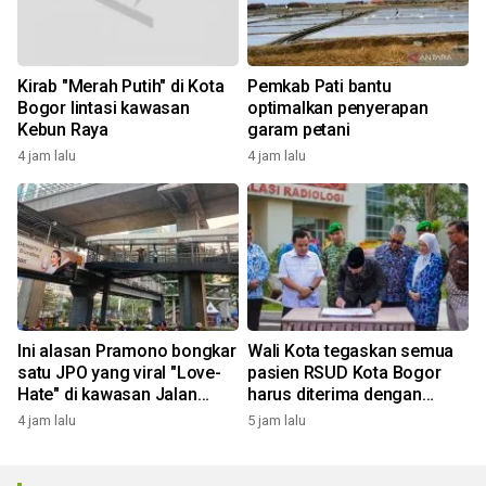
Kirab "Merah Putih" di Kota
Pemkab Pati bantu
Bogor lintasi kawasan
optimalkan penyerapan
Kebun Raya
garam petani
4 jam lalu
4 jam lalu
Ini alasan Pramono bongkar
Wali Kota tegaskan semua
satu JPO yang viral "Love-
pasien RSUD Kota Bogor
Hate" di kawasan Jalan
harus diterima dengan
Rasuna Said
profesional
4 jam lalu
5 jam lalu