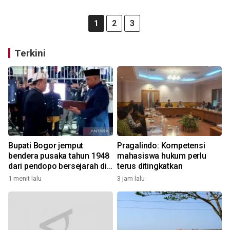
1
2
3
Terkini
Bupati Bogor jemput
Pragalindo: Kompetensi
bendera pusaka tahun 1948
mahasiswa hukum perlu
dari pendopo bersejarah di
terus ditingkatkan
Desa Malasari
1 menit lalu
3 jam lalu