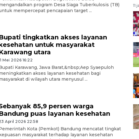
mengandalkan program Desa Siaga Tuberkulosis (TB)
11 
untuk mempercepat pencapaian target ...
Bupati tingkatkan akses layanan
kesehatan untuk masyarakat
Karawang utara
11 Mei 2026 16:22
Bupati Karawang, Jawa Barat,&nbsp;Aep Syaepuloh
meningkatkan akses layanan kesehatan bagi
masyarakat di wilayah utara menyusul ...
Sebanyak 85,9 persen warga
Bandung puas layanan kesehatan
23 April 2026 22:58
Pemerintah Kota (Pemkot) Bandung mencatat tingkat
kepuasan masyarakat terhadap layanan kesehatan