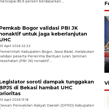
mencapai 85,9 persen berdasarkan ...
F
Pemkab Bogor validasi PBI JK
nonaktif untuk jaga keberlanjutan
UHC
20 April 2026 22:22
Komisi V DPR tinjau
Pemerintah Kabupaten Bogor, Jawa Barat, melakukan
perlintasan sebidang di
validasi peserta Penerima Bantuan Iuran Jaminan
Stasiun Bogor
Kesehatan (PBI JK) nonaktif ...
12 Juni 2026 18:49
Legislator soroti dampak tunggakan
V
BPJS di Bekasi hambat UHC
prioritas
20 April 2026 13:18
Dewan Perwakilan Rakyat Daerah (DPRD) Kabupaten