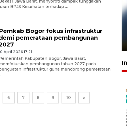
Bekasi, Jawa Barat, menyoroti dampak tunggakan
iuran BPJS Kesehatan terhadap ...
Pelanggan Filaha Farm setia
Pemkab Bogor fokus infrastruktur
sampai 8 tahan?
demi pemerataan pembangunan
1 Juni 2026 05:47
2027
10 April 2026 17:21
Pemerintah Kabupaten Bogor, Jawa Barat,
I
memfokuskan pembangunan tahun 2027 pada
penguatan infrastruktur guna mendorong pemerataan
..
6
7
8
9
10
»