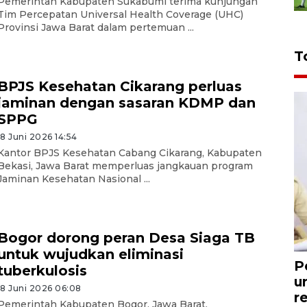
Pemerintah Kabupaten Sukabumi terima kunjungan
Tim Percepatan Universal Health Coverage (UHC)
Provinsi Jawa Barat dalam pertemuan ...
T
BPJS Kesehatan Cikarang perluas
jaminan dengan sasaran KDMP dan
SPPG
18 Juni 2026 14:54
Kantor BPJS Kesehatan Cabang Cikarang, Kabupaten
Bekasi, Jawa Barat memperluas jangkauan program
Jaminan Kesehatan Nasional ...
Bogor dorong peran Desa Siaga TB
untuk wujudkan eliminasi
P
tuberkulosis
u
18 Juni 2026 06:08
r
Pemerintah Kabupaten Bogor, Jawa Barat,