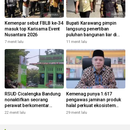
Kemenpar sebut FBLB ke-34
Bupati Karawang pimpin
masuk top Karisama Event
langsung penertiban
Nusantara 2026
puluhan bangunan liar di
sepanjang akses tol
7 menit lalu
11 menit lalu
RSUD Cicalengka Bandung
Kemenag punya 1.617
nonaktifkan seorang
pengawas jaminan produk
perawat berkomentar
halal perkuat ekosistem
nirempati di medsos
halal
22 menit lalu
29 menit lalu