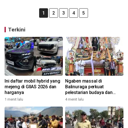
1
2
3
4
5
Terkini
Ini daftar mobil hybrid yang
Ngaben massal di
mejeng di GIIAS 2026 dan
Balinuraga perkuat
harganya
pelestarian budaya dan
ekonomi masyarakat
1 menit lalu
4 menit lalu