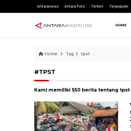
Antaranews
Antara Foto
Terkini
Terpopuler
HOME
Home
Tag
tpst
#TPST
Kami memiliki 550 berita tentang tpst