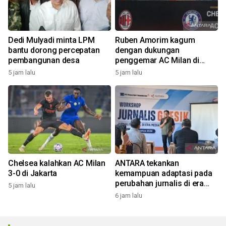
Dedi Mulyadi minta LPM
Ruben Amorim kagum
bantu dorong percepatan
dengan dukungan
pembangunan desa
penggemar AC Milan di
Indonesia
5 jam lalu
5 jam lalu
Chelsea kalahkan AC Milan
ANTARA tekankan
3-0 di Jakarta
kemampuan adaptasi pada
perubahan jurnalis di era
5 jam lalu
digital
6 jam lalu