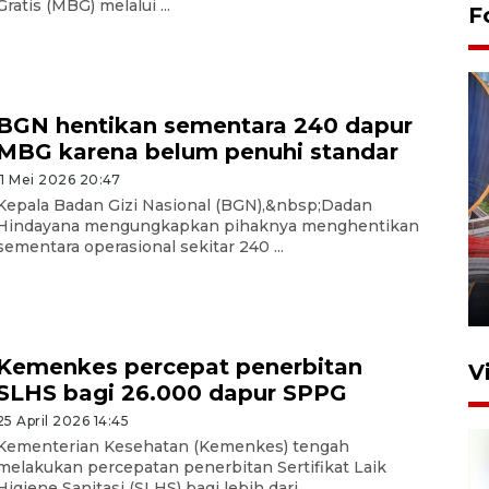
Gratis (MBG) melalui ...
F
BGN hentikan sementara 240 dapur
MBG karena belum penuhi standar
11 Mei 2026 20:47
Kepala Badan Gizi Nasional (BGN),&nbsp;Dadan
Komisi V DPR tinjau
Hindayana mengungkapkan pihaknya menghentikan
perlintasan sebidang di
sementara operasional sekitar 240 ...
Stasiun Bogor
12 Juni 2026 18:49
Kemenkes percepat penerbitan
V
SLHS bagi 26.000 dapur SPPG
25 April 2026 14:45
Kementerian Kesehatan (Kemenkes) tengah
melakukan percepatan penerbitan Sertifikat Laik
Higiene Sanitasi (SLHS) bagi lebih dari ...