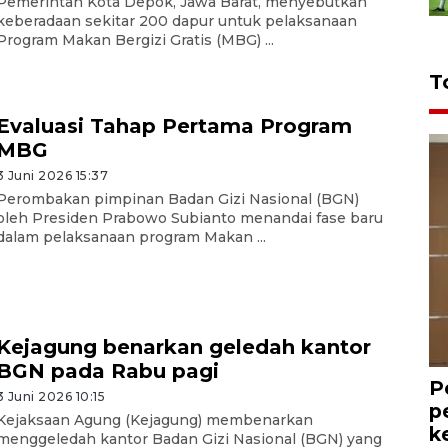
Pemerintah Kota Depok, Jawa Barat, menyebutkan
keberadaan sekitar 200 dapur untuk pelaksanaan
Program Makan Bergizi Gratis (MBG) ...
T
Evaluasi Tahap Pertama Program
MBG
3 Juni 2026 15:37
Perombakan pimpinan Badan Gizi Nasional (BGN)
oleh Presiden Prabowo Subianto menandai fase baru
dalam pelaksanaan program Makan ...
Kejagung benarkan geledah kantor
BGN pada Rabu pagi
P
3 Juni 2026 10:15
p
Kejaksaan Agung (Kejagung) membenarkan
k
menggeledah kantor Badan Gizi Nasional (BGN) yang