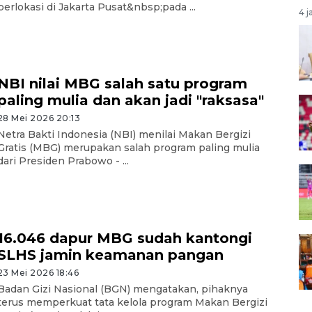
berlokasi di Jakarta Pusat&nbsp;pada ...
4 j
NBI nilai MBG salah satu program
paling mulia dan akan jadi "raksasa"
28 Mei 2026 20:13
Netra Bakti Indonesia (NBI) menilai Makan Bergizi
Gratis (MBG) merupakan salah program paling mulia
dari Presiden Prabowo - ...
16.046 dapur MBG sudah kantongi
SLHS jamin keamanan pangan
23 Mei 2026 18:46
Badan Gizi Nasional (BGN) mengatakan, pihaknya
terus memperkuat tata kelola program Makan Bergizi