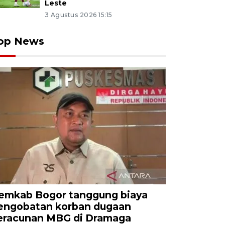
Leste
3 Agustus 2026 15:15
op News
emkab Bogor tanggung biaya
engobatan korban dugaan
eracunan MBG di Dramaga