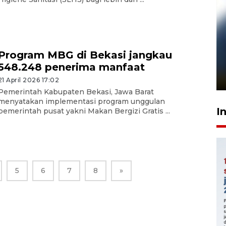
Pelanggan Filaha Farm setia
Program MBG di Bekasi jangkau
sampai 8 tahan?
548.248 penerima manfaat
1 Juni 2026 05:47
21 April 2026 17:02
Pemerintah Kabupaten Bekasi, Jawa Barat
menyatakan implementasi program unggulan
I
pemerintah pusat yakni Makan Bergizi Gratis ...
5
6
7
8
»