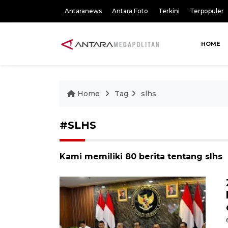
Antaranews
Antara Foto
Terkini
Terpopuler
HOME
Home
Tag
slhs
#SLHS
Kami memiliki 80 berita tentang slhs