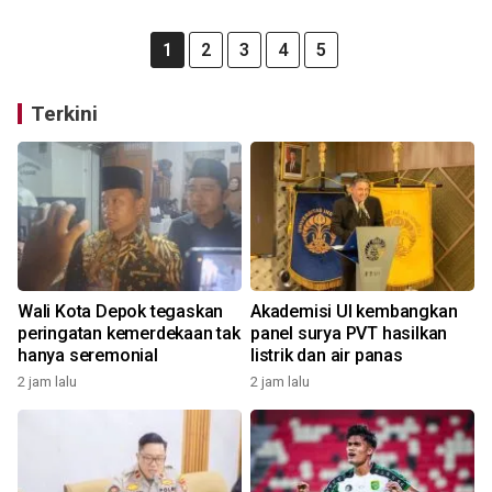
1
2
3
4
5
Terkini
Wali Kota Depok tegaskan
Akademisi UI kembangkan
peringatan kemerdekaan tak
panel surya PVT hasilkan
hanya seremonial
listrik dan air panas
2 jam lalu
2 jam lalu