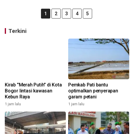
1
2
3
4
5
Terkini
Kirab "Merah Putih" di Kota
Pemkab Pati bantu
Bogor lintasi kawasan
optimalkan penyerapan
Kebun Raya
garam petani
1 jam lalu
1 jam lalu