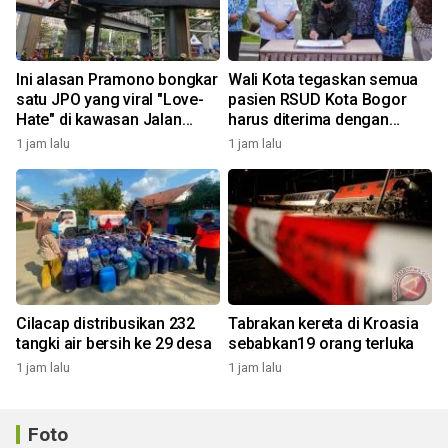
Ini alasan Pramono bongkar
Wali Kota tegaskan semua
satu JPO yang viral "Love-
pasien RSUD Kota Bogor
Hate" di kawasan Jalan
harus diterima dengan
Rasuna Said
profesional
1 jam lalu
1 jam lalu
Cilacap distribusikan 232
Tabrakan kereta di Kroasia
tangki air bersih ke 29 desa
sebabkan19 orang terluka
1 jam lalu
1 jam lalu
Foto