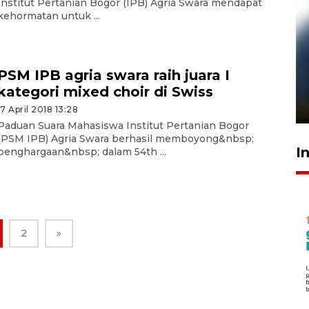
Institut Pertanian Bogor (IPB) Agria Swara mendapat
kehormatan untuk ...
Pelanggan Filaha Farm setia
PSM IPB agria swara raih juara I
sampai 8 tahan?
kategori mixed choir di Swiss
1 Juni 2026 05:47
17 April 2018 13:28
Paduan Suara Mahasiswa Institut Pertanian Bogor
(PSM IPB) Agria Swara berhasil memboyong&nbsp;
I
penghargaan&nbsp; dalam 54th ...
2
»