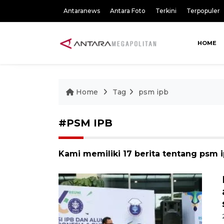
Antaranews
Antara Foto
Terkini
Terpopuler
HOME
Home
Tag
psm ipb
#PSM IPB
Kami memiliki 17 berita tentang psm 