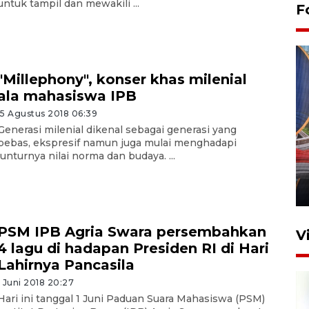
untuk tampil dan mewakili ...
F
"Millephony", konser khas milenial
ala mahasiswa IPB
15 Agustus 2018 06:39
Generasi milenial dikenal sebagai generasi yang
Komisi V DPR tinjau
bebas, ekspresif namun juga mulai menghadapi
perlintasan sebidang di
lunturnya nilai norma dan budaya. ...
Stasiun Bogor
12 Juni 2026 18:49
PSM IPB Agria Swara persembahkan
V
4 lagu di hadapan Presiden RI di Hari
Lahirnya Pancasila
1 Juni 2018 20:27
Hari ini tanggal 1 Juni Paduan Suara Mahasiswa (PSM)