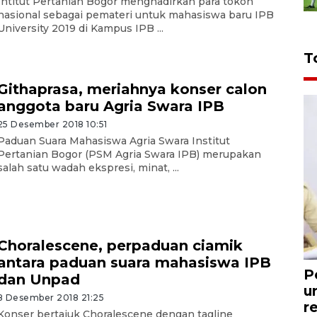
Intitut Pertanian Bogor menghadirkan para tokoh
nasional sebagai pemateri untuk mahasiswa baru IPB
University 2019 di Kampus IPB ...
T
Githaprasa, meriahnya konser calon
anggota baru Agria Swara IPB
25 Desember 2018 10:51
Paduan Suara Mahasiswa Agria Swara Institut
Pertanian Bogor (PSM Agria Swara IPB) merupakan
salah satu wadah ekspresi, minat, ...
Choralescene, perpaduan ciamik
antara paduan suara mahasiswa IPB
P
dan Unpad
u
8 Desember 2018 21:25
r
Konser bertajuk Choralescene dengan tagline