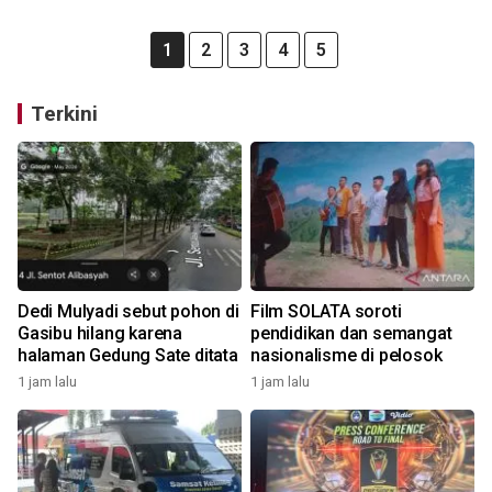
1
2
3
4
5
Terkini
Dedi Mulyadi sebut pohon di
Film SOLATA soroti
Gasibu hilang karena
pendidikan dan semangat
halaman Gedung Sate ditata
nasionalisme di pelosok
1 jam lalu
1 jam lalu