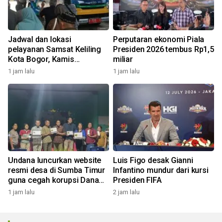
Jadwal dan lokasi
Perputaran ekonomi Piala
pelayanan Samsat Keliling
Presiden 2026 tembus Rp1,5
Kota Bogor, Kamis
miliar
(5/8/2026)
1 jam lalu
1 jam lalu
Undana luncurkan website
Luis Figo desak Gianni
resmi desa di Sumba Timur
Infantino mundur dari kursi
guna cegah korupsi Dana
Presiden FIFA
Desa
1 jam lalu
2 jam lalu