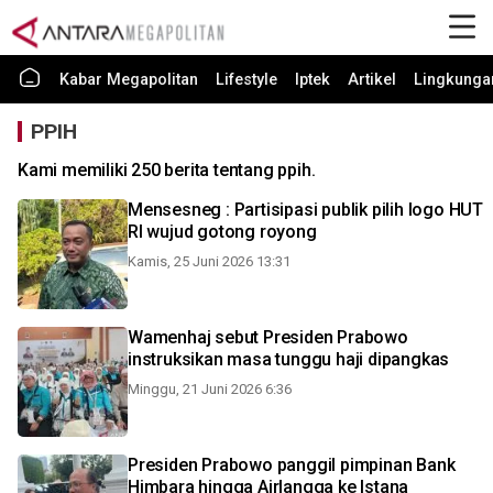
Kabar Megapolitan
Lifestyle
Iptek
Artikel
Lingkunga
PPIH
Kami memiliki 250 berita tentang ppih.
Mensesneg : Partisipasi publik pilih logo HUT
RI wujud gotong royong
Kamis, 25 Juni 2026 13:31
Wamenhaj sebut Presiden Prabowo
instruksikan masa tunggu haji dipangkas
Minggu, 21 Juni 2026 6:36
Presiden Prabowo panggil pimpinan Bank
Himbara hingga Airlangga ke Istana