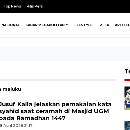
Top News
Rilis Pers
NASIONAL
KABAR MEGAPOLITAN
LIFESTYLE
IPTEK
ARTIKEL
T
a maluku
Jusuf Kalla jelaskan pemakaian kata
syahid saat ceramah di Masjid UGM
pada Ramadhan 1447
18 April 2026 21:17