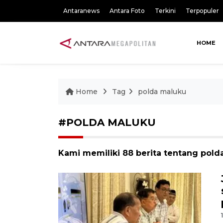
Antaranews
Antara Foto
Terkini
Terpopuler
HOME
Home
Tag
polda maluku
#POLDA MALUKU
Kami memiliki 88 berita tentang pold