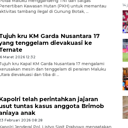
Polda Maluku menggandeng TNI dan Satgas
14 
Penertiban Kawasan Hutan (PKH) untuk memantau
aktivitas tambang ilegal di Gunung Botak, ...
Tujuh kru KM Garda Nusantara 17
yang tenggelam dievakuasi ke
Ternate
16 Maret 2026 12:32
Tujuh kru Kapal KM Garda Nusantara 17 mengalami
kerusakan mesin dan tenggelam di perairan Maluku
Utara dievakuasi dan tiba di ...
Kapolri telah perintahkan jajaran
usut tuntas kasus anggota Brimob
aniaya anak
23 Februari 2026 08:28
Kapolri Jenderal Pol. Listyo Sigit Prabowo mengatakan