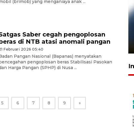
mobil (brimob) yang menganiaya anak ...
Pelanggan Filaha Farm setia
Satgas Saber cegah pengoplosan
sampai 8 tahan?
beras di NTB atasi anomali pangan
1 Juni 2026 05:47
21 Februari 2026 05:40
Badan Pangan Nasional (Bapanas) menyatakan
pencegahan pengoplosan beras Stabilisasi Pasokan
I
dan Harga Pangan (SPHP) di Nusa ...
5
6
7
8
9
»