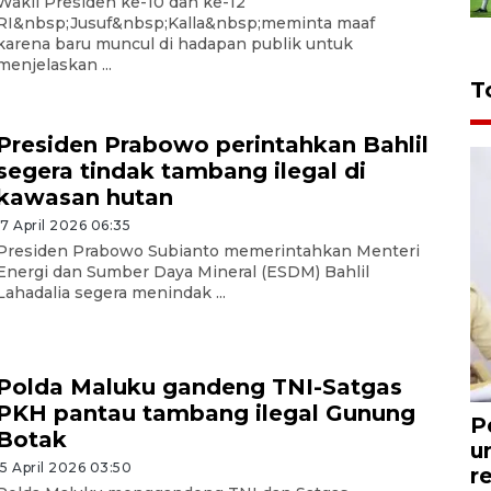
Wakil Presiden ke-10 dan ke-12
RI&nbsp;Jusuf&nbsp;Kalla&nbsp;meminta maaf
karena baru muncul di hadapan publik untuk
menjelaskan ...
T
Presiden Prabowo perintahkan Bahlil
segera tindak tambang ilegal di
kawasan hutan
17 April 2026 06:35
Presiden Prabowo Subianto memerintahkan Menteri
Energi dan Sumber Daya Mineral (ESDM) Bahlil
Lahadalia segera menindak ...
Polda Maluku gandeng TNI-Satgas
PKH pantau tambang ilegal Gunung
P
Botak
u
15 April 2026 03:50
r