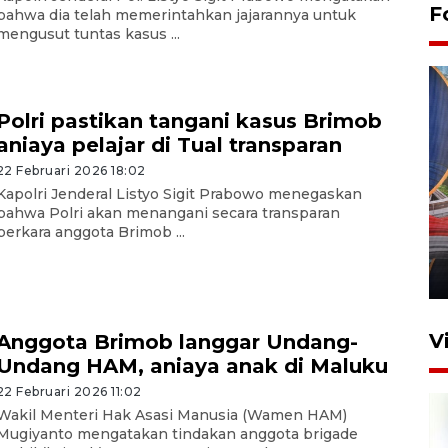
F
bahwa dia telah memerintahkan jajarannya untuk
mengusut tuntas kasus ...
Polri pastikan tangani kasus Brimob
aniaya pelajar di Tual transparan
22 Februari 2026 18:02
Kapolri Jenderal Listyo Sigit Prabowo menegaskan
Komisi V DPR tinjau
bahwa Polri akan menangani secara transparan
perlintasan sebidang di
perkara anggota Brimob ...
Stasiun Bogor
12 Juni 2026 18:49
V
Anggota Brimob langgar Undang-
Undang HAM, aniaya anak di Maluku
22 Februari 2026 11:02
Wakil Menteri Hak Asasi Manusia (Wamen HAM)
Mugiyanto mengatakan tindakan anggota brigade