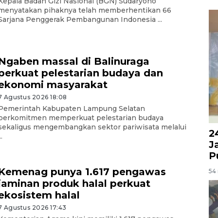
Kepala Badan Gizi Nasional (BGN) Sudaryono
menyatakan pihaknya telah memberhentikan 66
Sarjana Penggerak Pembangunan Indonesia ...
Ngaben massal di Balinuraga
perkuat pelestarian budaya dan
ekonomi masyarakat
7 Agustus 2026 18:08
Pemerintah Kabupaten Lampung Selatan
berkomitmen memperkuat pelestarian budaya
sekaligus mengembangkan sektor pariwisata melalui
2
..
J
P
Kemenag punya 1.617 pengawas
54 
jaminan produk halal perkuat
ekosistem halal
7 Agustus 2026 17:43