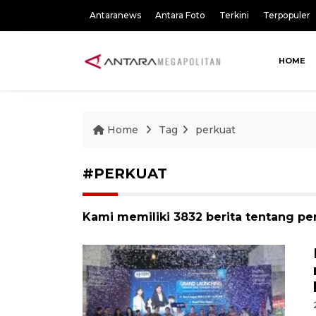
Antaranews
Antara Foto
Terkini
Terpopuler
HOME
Home
Tag
perkuat
#PERKUAT
Kami memiliki 3832 berita tentang pe