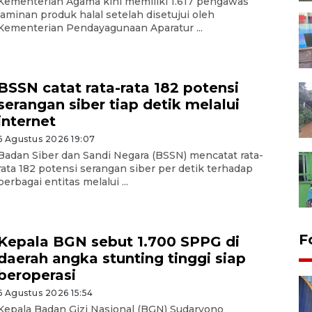
Kementerian Agama kini memiliki 1.617 pengawas
jaminan produk halal setelah disetujui oleh
Kementerian Pendayagunaan Aparatur ...
BSSN catat rata-rata 182 potensi
serangan siber tiap detik melalui
internet
6 Agustus 2026 19:07
Badan Siber dan Sandi Negara (BSSN) mencatat rata-
rata 182 potensi serangan siber per detik terhadap
berbagai entitas melalui ...
F
Kepala BGN sebut 1.700 SPPG di
daerah angka stunting tinggi siap
beroperasi
6 Agustus 2026 15:54
Kepala Badan Gizi Nasional (BGN) Sudaryono