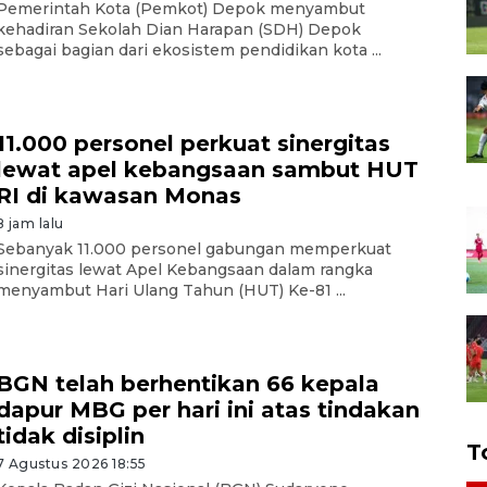
Pemerintah Kota (Pemkot) Depok menyambut
kehadiran Sekolah Dian Harapan (SDH) Depok
sebagai bagian dari ekosistem pendidikan kota ...
11.000 personel perkuat sinergitas
lewat apel kebangsaan sambut HUT
RI di kawasan Monas
8 jam lalu
Sebanyak 11.000 personel gabungan memperkuat
sinergitas lewat Apel Kebangsaan dalam rangka
menyambut Hari Ulang Tahun (HUT) Ke-81 ...
BGN telah berhentikan 66 kepala
dapur MBG per hari ini atas tindakan
tidak disiplin
T
7 Agustus 2026 18:55