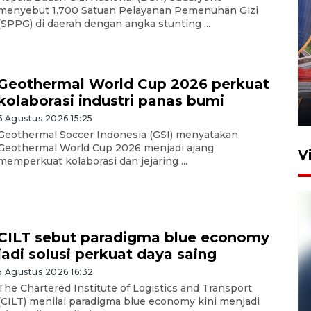
menyebut 1.700 Satuan Pelayanan Pemenuhan Gizi
(SPPG) di daerah dengan angka stunting ...
Komisi V DPR tinjau
perlintasan sebidang di
Geothermal World Cup 2026 perkuat
Stasiun Bogor
kolaborasi industri panas bumi
12 Juni 2026 18:49
6 Agustus 2026 15:25
Geothermal Soccer Indonesia (GSI) menyatakan
Geothermal World Cup 2026 menjadi ajang
V
memperkuat kolaborasi dan jejaring ...
CILT sebut paradigma blue economy
jadi solusi perkuat daya saing
5 Agustus 2026 16:32
The Chartered Institute of Logistics and Transport
Pelanggan Filaha Farm setia
(CILT) menilai paradigma blue economy kini menjadi