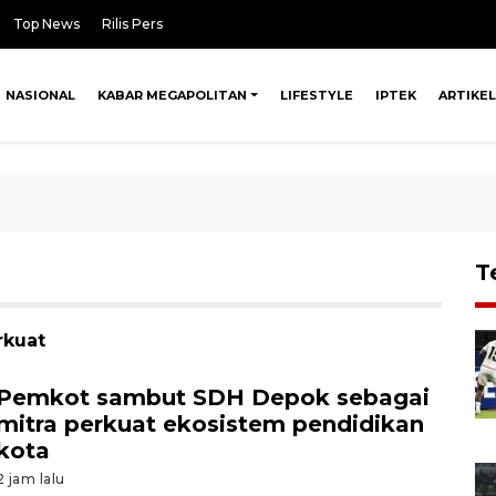
Top News
Rilis Pers
NASIONAL
KABAR MEGAPOLITAN
LIFESTYLE
IPTEK
ARTIKEL
T
rkuat
Pemkot sambut SDH Depok sebagai
mitra perkuat ekosistem pendidikan
kota
2 jam lalu