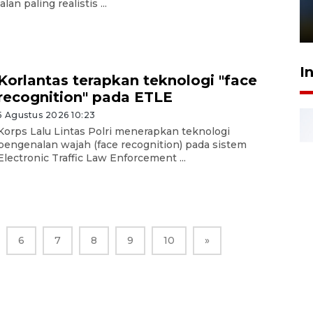
jalan paling realistis ...
sampai 8 tahan?
1 Juni 2026 05:47
I
Korlantas terapkan teknologi "face
recognition" pada ETLE
5 Agustus 2026 10:23
Korps Lalu Lintas Polri menerapkan teknologi
pengenalan wajah (face recognition) pada sistem
Electronic Traffic Law Enforcement ...
6
7
8
9
10
»