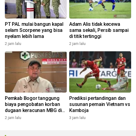
PT PAL mulai bangun kapal
Adam Alis tidak kecewa
selam Scorpene yang bisa
sama sekali, Persib sampai
nyelam lebih lama
di titik tertinggi
2 jam lalu
2 jam lalu
Pemkab Bogor tanggung
Prediksi pertandingan dan
biaya pengobatan korban
susunan pemain Vietnam vs
dugaan keracunan MBG di
Kamboja
Dramaga
2 jam lalu
3 jam lalu