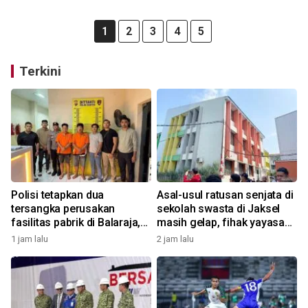
1
2
3
4
5
Terkini
Polisi tetapkan dua
Asal-usul ratusan senjata di
tersangka perusakan
sekolah swasta di Jaksel
fasilitas pabrik di Balaraja,
masih gelap, fihak yayasan
motifnya pun terkuak
tak tahu
1 jam lalu
2 jam lalu