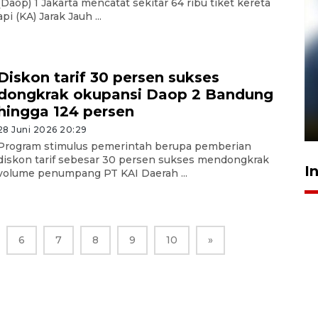
(Daop) 1 Jakarta mencatat sekitar 64 ribu tiket kereta
api (KA) Jarak Jauh ...
Diskon tarif 30 persen sukses
Pelanggan Filaha Farm setia
dongkrak okupansi Daop 2 Bandung
sampai 8 tahan?
hingga 124 persen
1 Juni 2026 05:47
28 Juni 2026 20:29
Program stimulus pemerintah berupa pemberian
diskon tarif sebesar 30 persen sukses mendongkrak
I
volume penumpang PT KAI Daerah ...
6
7
8
9
10
»