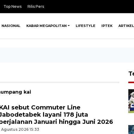
Top News
Rilis Pers
NASIONAL
KABAR MEGAPOLITAN
LIFESTYLE
IPTEK
ARTIKEL
T
enumpang kai
KAI sebut Commuter Line
Jabodetabek layani 178 juta
perjalanan Januari hingga Juni 2026
1 Agustus 2026 15:33