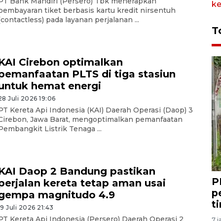
PT Bank Mandiri (Persero) Tbk menerapkan
pembayaran tiket berbasis kartu kredit nirsentuh
(contactless) pada layanan perjalanan ...
T
KAI Cirebon optimalkan
pemanfaatan PLTS di tiga stasiun
untuk hemat energi
28 Juli 2026 19:06
PT Kereta Api Indonesia (KAI) Daerah Operasi (Daop) 3
Cirebon, Jawa Barat, mengoptimalkan pemanfaatan
Pembangkit Listrik Tenaga ...
KAI Daop 2 Bandung pastikan
P
perjalan kereta tetap aman usai
p
gempa magnitudo 4.9
t
19 Juli 2026 21:43
PT Kereta Api Indonesia (Persero) Daerah Operasi 2
7 j