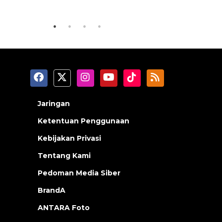
2026-08-06 13:15:00
2026-08-06 0
Jaringan
Ketentuan Penggunaan
Kebijakan Privasi
Tentang Kami
Pedoman Media Siber
BrandA
ANTARA Foto