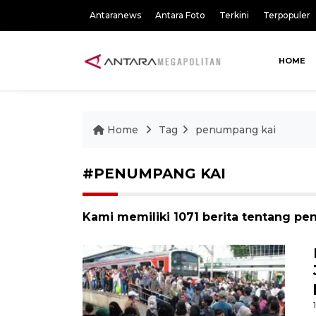
Antaranews
Antara Foto
Terkini
Terpopuler
HOME
Home
Tag
penumpang kai
#PENUMPANG KAI
Kami memiliki 1071 berita tentang p