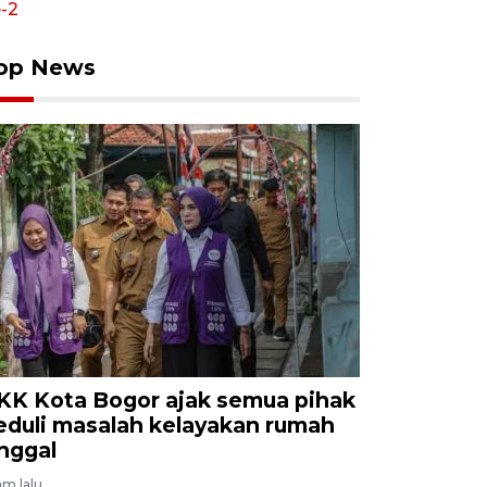
op News
KK Kota Bogor ajak semua pihak
eduli masalah kelayakan rumah
inggal
am lalu