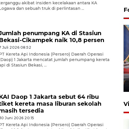
terganggu akibat insiden kecelakaan antara KA
Logawa dan sebuah truk di perlintasan ...
F
Jumlah penumpang KA di Stasiun
Bekasi-Cikampek naik 10,8 persen
7 Juli 2026 08:52
PT Kereta Api Indonesia (Persero) Daerah Operasi
(Daop) 1 Jakarta mencatat jumlah penumpang kereta
Komisi V DPR tinjau
api di Stasiun Bekasi, ...
perlintasan sebidang di
Stasiun Bogor
12 Juni 2026 18:49
KAI Daop 1 Jakarta sebut 64 ribu
tiket kereta masa liburan sekolah
V
masih tersedia
30 Juni 2026 20:15
PT Kereta Api Indonesia (Persero) Daerah Operasi