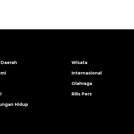
2026-08-05 15:00:00
 Daerah
Wisata
omi
Internasional
Olahraga
l
Rilis Pers
ungan Hidup