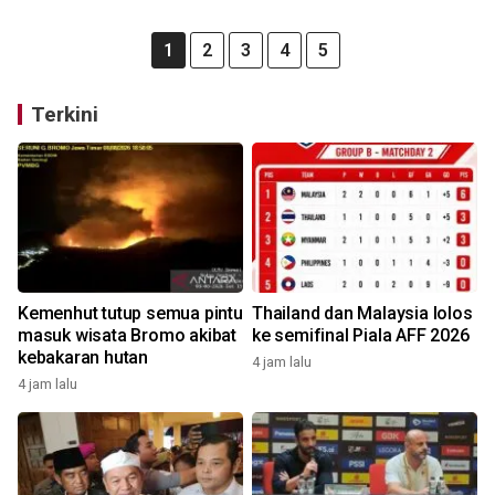
1
2
3
4
5
Terkini
Kemenhut tutup semua pintu
Thailand dan Malaysia lolos
masuk wisata Bromo akibat
ke semifinal Piala AFF 2026
kebakaran hutan
4 jam lalu
4 jam lalu