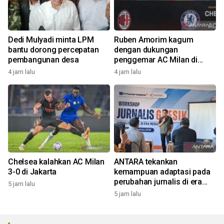
Dedi Mulyadi minta LPM
Ruben Amorim kagum
bantu dorong percepatan
dengan dukungan
pembangunan desa
penggemar AC Milan di
Indonesia
4 jam lalu
4 jam lalu
Chelsea kalahkan AC Milan
ANTARA tekankan
3-0 di Jakarta
kemampuan adaptasi pada
perubahan jurnalis di era
5 jam lalu
digital
5 jam lalu