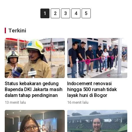
1
2
3
4
5
Terkini
Status kebakaran gedung
Indocement renovasi
Bapenda DKI Jakarta masih
hingga 500 rumah tidak
dalam tahap pendinginan
layak huni di Bogor
13 menit lalu
16 menit lalu