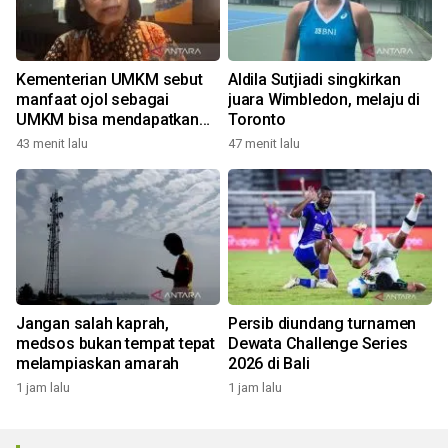
Kementerian UMKM sebut
Aldila Sutjiadi singkirkan
manfaat ojol sebagai
juara Wimbledon, melaju di
UMKM bisa mendapatkan
Toronto
KUR
43 menit lalu
47 menit lalu
Jangan salah kaprah,
Persib diundang turnamen
medsos bukan tempat tepat
Dewata Challenge Series
melampiaskan amarah
2026 di Bali
1 jam lalu
1 jam lalu