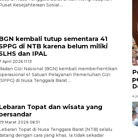
Pusat Kesejahteraan Sosial ...
BGN kembali tutup sementara 41
SPPG di NTB karena belum miliki
SLHS dan IPAL
7 April 2026 11:13
Badan Gizi Nasional (BGN) kembali memberhentikan
P
operasional 41 Satuan Pelayanan Pemenuhan Gizi
p
(SPPG) di Nusa Tenggara Barat ...
D
4 j
Lebaran Topat dan wisata yang
bersandar
29 Maret 2026 08:51
Lebaran Topat di Nusa Tenggara Barat (NTB) selalu
datang dengan cara yang khas. Ia tidak sekadar