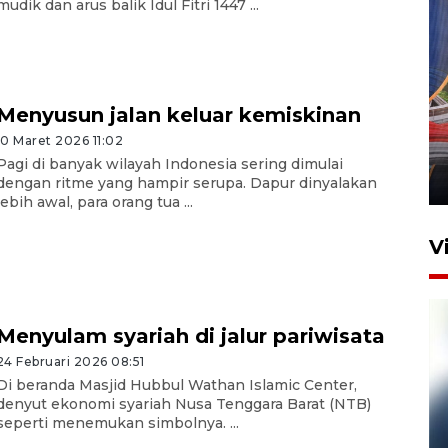
mudik dan arus balik Idul Fitri 1447 ...
Komisi V DPR tinjau
Menyusun jalan keluar kemiskinan
perlintasan sebidang di
10 Maret 2026 11:02
Stasiun Bogor
Pagi di banyak wilayah Indonesia sering dimulai
12 Juni 2026 18:49
dengan ritme yang hampir serupa. Dapur dinyalakan
lebih awal, para orang tua ...
V
Menyulam syariah di jalur pariwisata
24 Februari 2026 08:51
Di beranda Masjid Hubbul Wathan Islamic Center,
denyut ekonomi syariah Nusa Tenggara Barat (NTB)
seperti menemukan simbolnya. ...