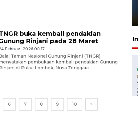
Pelanggan Filaha Farm setia
sampai 8 tahan?
1 Juni 2026 05:47
TNGR buka kembali pendakian
I
Gunung Rinjani pada 28 Maret
24 Februari 2026 08:17
Balai Taman Nasional Gunung Rinjani (TNGR)
menyatakan pembukaan kembali pendakian Gunung
Rinjani di Pulau Lombok, Nusa Tenggara ...
6
7
8
9
10
»