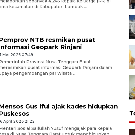
melaporkan sebanyak 4.245 kepala keluarga (KK) di
lima kecamatan di Kabupaten Lombok ...
Pemprov NTB resmikan pusat
informasi Geopark Rinjani
3 Mei 2026 07:49
Pemerintah Provinsi Nusa Tenggara Barat
meresmikan pusat informasi Geopark Rinjani dalam
upaya pengembangan pariwisata ...
Mensos Gus Iful ajak kades hidupkan
T
Puskesos
16 April 2026 21:22
Menteri Sosial Saifullah Yusuf mengajak para kepala
desa di Nusa Tenggara Barat untuk menghidupkan