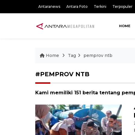
Antaranews
Antara Foto
Terkini
Terpopuler
HOME
Home
Tag
pemprov ntb
#PEMPROV NTB
Kami memiliki 151 berita tentang pem