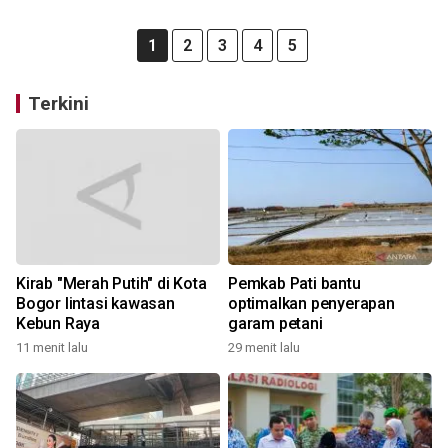
1
2
3
4
5
Terkini
Kirab "Merah Putih" di Kota
Pemkab Pati bantu
Bogor lintasi kawasan
optimalkan penyerapan
Kebun Raya
garam petani
11 menit lalu
29 menit lalu