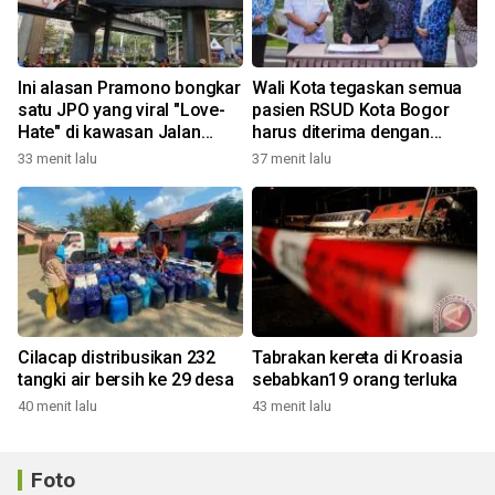
Ini alasan Pramono bongkar
Wali Kota tegaskan semua
satu JPO yang viral "Love-
pasien RSUD Kota Bogor
Hate" di kawasan Jalan
harus diterima dengan
Rasuna Said
profesional
33 menit lalu
37 menit lalu
Cilacap distribusikan 232
Tabrakan kereta di Kroasia
tangki air bersih ke 29 desa
sebabkan19 orang terluka
40 menit lalu
43 menit lalu
Foto