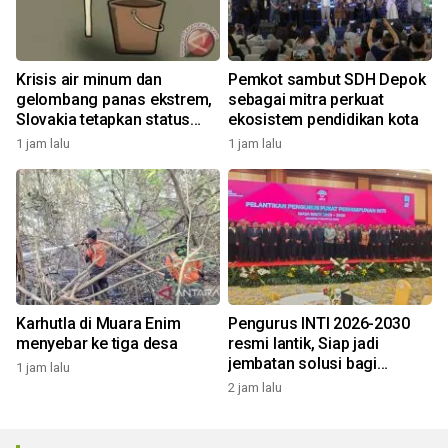
Krisis air minum dan
Pemkot sambut SDH Depok
gelombang panas ekstrem,
sebagai mitra perkuat
Slovakia tetapkan status
ekosistem pendidikan kota
darurat
1 jam lalu
1 jam lalu
Karhutla di Muara Enim
Pengurus INTI 2026-2030
menyebar ke tiga desa
resmi lantik, Siap jadi
jembatan solusi bagi
1 jam lalu
persoalan bangsa
2 jam lalu