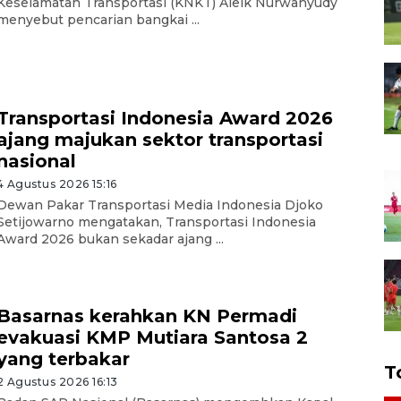
Keselamatan Transportasi (KNKT) Aleik Nurwahyudy
menyebut pencarian bangkai ...
Transportasi Indonesia Award 2026
ajang majukan sektor transportasi
nasional
4 Agustus 2026 15:16
Dewan Pakar Transportasi Media Indonesia Djoko
Setijowarno mengatakan, Transportasi Indonesia
Award 2026 bukan sekadar ajang ...
Basarnas kerahkan KN Permadi
evakuasi KMP Mutiara Santosa 2
yang terbakar
T
2 Agustus 2026 16:13