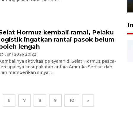
1 Juni 2026 05:47
I
Selat Hormuz kembali ramai, Pelaku
logistik ingatkan rantai pasok belum
boleh lengah
23 Juni 2026 20:22
Kembalinya aktivitas pelayaran di Selat Hormuz pasca-
tercapainya kesepakatan antara Amerika Serikat dan
Iran memberikan sinyal ...
6
7
8
9
10
»