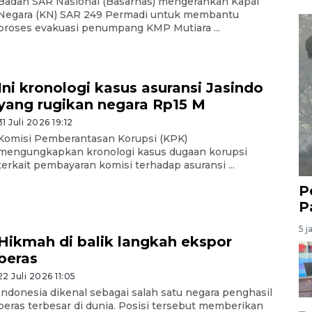
Badan SAR Nasional (Basarnas) mengerahkan Kapal
Negara (KN) SAR 249 Permadi untuk membantu
proses evakuasi penumpang KMP Mutiara ...
Ini kronologi kasus asuransi Jasindo
yang rugikan negara Rp15 M
31 Juli 2026 19:12
Komisi Pemberantasan Korupsi (KPK)
mengungkapkan kronologi kasus dugaan korupsi
terkait pembayaran komisi terhadap asuransi ...
P
P
5 j
Hikmah di balik langkah ekspor
beras
22 Juli 2026 11:05
Indonesia dikenal sebagai salah satu negara penghasil
beras terbesar di dunia. Posisi tersebut memberikan