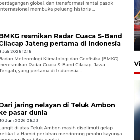
perdagangan global, dan transformasi rantai pasok
internasional membuka peluang historis ...
Komisi V DPR tinjau
perlintasan sebidang di
Stasiun Bogor
BMKG resmikan Radar Cuaca S-Band
Cilacap Jateng pertama di Indonesia
12 Juni 2026 18:49
8 Juli 2026 12:16
Badan Meteorologi Klimatologi dan Geofisika (BMKG)
V
meresmikan Radar Cuaca S-Band Cilacap, Jawa
Tengah, yang pertama di Indonesia ...
Dari jaring nelayan di Teluk Ambon
ke pasar dunia
30 Juni 2026 06:33
Langit di atas Teluk Ambon masih diselimuti gelap
Pelanggan Filaha Farm setia
ketika La Hamid perlahan mendorong perahu kayunya
sampai 8 tahan?
meninggalkan bibir pantai. ...