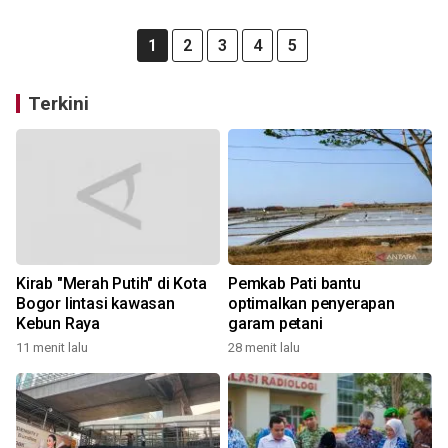
1
2
3
4
5
Terkini
Kirab "Merah Putih" di Kota
Pemkab Pati bantu
Bogor lintasi kawasan
optimalkan penyerapan
Kebun Raya
garam petani
11 menit lalu
28 menit lalu