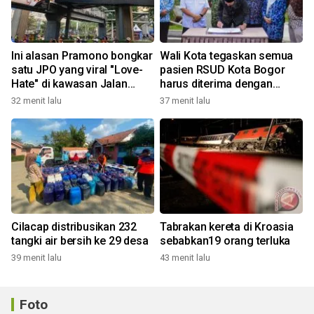
Ini alasan Pramono bongkar
Wali Kota tegaskan semua
satu JPO yang viral "Love-
pasien RSUD Kota Bogor
Hate" di kawasan Jalan
harus diterima dengan
Rasuna Said
profesional
32 menit lalu
37 menit lalu
Cilacap distribusikan 232
Tabrakan kereta di Kroasia
tangki air bersih ke 29 desa
sebabkan19 orang terluka
39 menit lalu
43 menit lalu
Foto