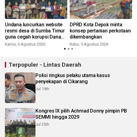
Undana luncurkan website
DPRD Kota Depok minta
resmi desa di Sumba Timur
konsep pertanian perkotaan
guna cegah korupsi Dana
dikembangkan
Desa
Kamis, 6 Agustus 2026
Rabu, 5 Agustus 2026
Terpopuler - Lintas Daerah
Polisi ringkus pelaku utama kasus
penyekapan di Cikarang
Jul 19th
Kongres IX pilih Achmad Donny pimpin PB
SEMMI hingga 2029
Jul 25th