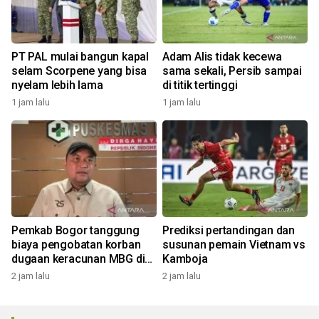
PT PAL mulai bangun kapal
Adam Alis tidak kecewa
selam Scorpene yang bisa
sama sekali, Persib sampai
nyelam lebih lama
di titik tertinggi
1 jam lalu
1 jam lalu
Pemkab Bogor tanggung
Prediksi pertandingan dan
biaya pengobatan korban
susunan pemain Vietnam vs
dugaan keracunan MBG di
Kamboja
Dramaga
2 jam lalu
2 jam lalu