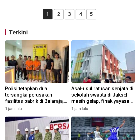
1
2
3
4
5
Terkini
Polisi tetapkan dua
Asal-usul ratusan senjata di
tersangka perusakan
sekolah swasta di Jaksel
fasilitas pabrik di Balaraja,
masih gelap, fihak yayasan
motifnya pun terkuak
tak tahu
1 jam lalu
1 jam lalu