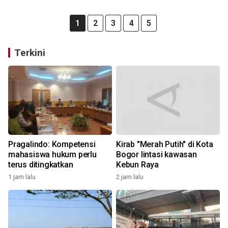
1
2
3
4
5
Terkini
Pragalindo: Kompetensi
Kirab "Merah Putih" di Kota
mahasiswa hukum perlu
Bogor lintasi kawasan
terus ditingkatkan
Kebun Raya
1 jam lalu
2 jam lalu