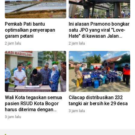
Pemkab Pati bantu
Ini alasan Pramono bongkar
optimalkan penyerapan
satu JPO yang viral "Love-
garam petani
Hate" di kawasan Jalan
Rasuna Said
2 jam lalu
2 jam lalu
Wali Kota tegaskan semua
Cilacap distribusikan 232
pasien RSUD Kota Bogor
tangki air bersih ke 29 desa
harus diterima dengan
3 jam lalu
profesional
3 jam lalu