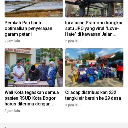
Pemkab Pati bantu
Ini alasan Pramono bongkar
optimalkan penyerapan
satu JPO yang viral "Love-
garam petani
Hate" di kawasan Jalan
Rasuna Said
2 jam lalu
2 jam lalu
Wali Kota tegaskan semua
Cilacap distribusikan 232
pasien RSUD Kota Bogor
tangki air bersih ke 29 desa
harus diterima dengan
3 jam lalu
profesional
2 jam lalu