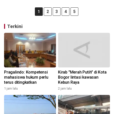
1
2
3
4
5
Terkini
Pragalindo: Kompetensi
Kirab "Merah Putih" di Kota
mahasiswa hukum perlu
Bogor lintasi kawasan
terus ditingkatkan
Kebun Raya
1 jam lalu
2 jam lalu