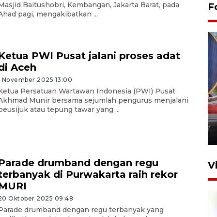
Masjid Baitushobri, Kembangan, Jakarta Barat, pada
F
Ahad pagi, mengakibatkan ...
Ketua PWI Pusat jalani proses adat
di Aceh
1 November 2025 13:00
Ketua Persatuan Wartawan Indonesia (PWI) Pusat
Komisi V DPR tinjau
Akhmad Munir bersama sejumlah pengurus menjalani
perlintasan sebidang di
peusijuk atau tepung tawar yang ...
Stasiun Bogor
12 Juni 2026 18:49
Parade drumband dengan regu
V
terbanyak di Purwakarta raih rekor
MURI
20 Oktober 2025 09:48
Parade drumband dengan regu terbanyak yang