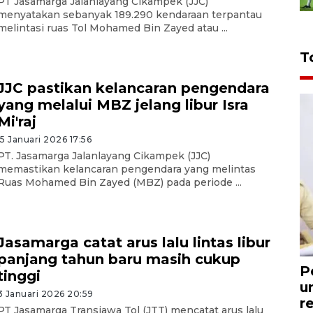
PT Jasamarga Jalanlayang Cikampek (JJC)
menyatakan sebanyak 189.290 kendaraan terpantau
melintasi ruas Tol Mohamed Bin Zayed atau ...
T
JJC pastikan kelancaran pengendara
yang melalui MBZ jelang libur Isra
Mi'raj
15 Januari 2026 17:56
PT. Jasamarga Jalanlayang Cikampek (JJC)
memastikan kelancaran pengendara yang melintas
Ruas Mohamed Bin Zayed (MBZ) pada periode ...
Jasamarga catat arus lalu lintas libur
panjang tahun baru masih cukup
P
tinggi
u
3 Januari 2026 20:59
r
PT Jasamarga Transjawa Tol (JTT) mencatat arus lalu