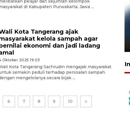
melibatkan pelajar dan sejumlah kelompok
masyarakat di Kabupaten Purwakarta, Jawa ...
Pelanggan Filaha Farm setia
Wali Kota Tangerang ajak
sampai 8 tahan?
masyarakat kelola sampah agar
1 Juni 2026 05:47
bernilai ekonomi dan jadi ladang
amal
4 Oktober 2025 19:03
I
Wali Kota Tangerang Sachrudin mengajak masyarakat
untuk semakin peduli terhadap persoalan sampah
dengan mengelolanya secara bijak ...
6
7
8
9
10
»