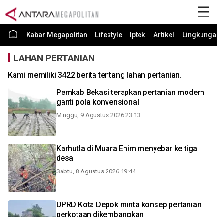
Kabar Megapolitan
Lifestyle
Iptek
Artikel
Lingkunga
LAHAN PERTANIAN
Kami memiliki 3422 berita tentang lahan pertanian.
Pemkab Bekasi terapkan pertanian modern
ganti pola konvensional
Minggu, 9 Agustus 2026 23:13
Karhutla di Muara Enim menyebar ke tiga
desa
Sabtu, 8 Agustus 2026 19:44
DPRD Kota Depok minta konsep pertanian
perkotaan dikembangkan