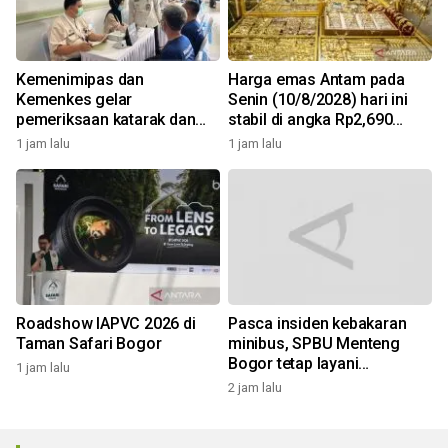
Kemenimipas dan
Harga emas Antam pada
Kemenkes gelar
Senin (10/8/2028) hari ini
pemeriksaan katarak dan
stabil di angka Rp2,690
CKG sambut HUT RI
juta/gr
1 jam lalu
1 jam lalu
Roadshow IAPVC 2026 di
Pasca insiden kebakaran
Taman Safari Bogor
minibus, SPBU Menteng
Bogor tetap layani
1 jam lalu
pengisian solar
2 jam lalu