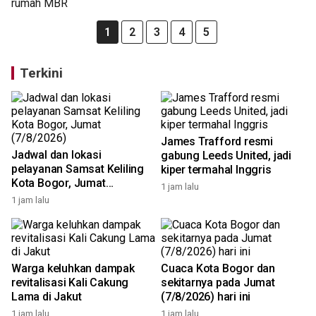
1
2
3
4
5
Terkini
James Trafford resmi
Jadwal dan lokasi
gabung Leeds United, jadi
pelayanan Samsat Keliling
kiper termahal Inggris
Kota Bogor, Jumat
1 jam lalu
(7/8/2026)
1 jam lalu
Warga keluhkan dampak
Cuaca Kota Bogor dan
revitalisasi Kali Cakung
sekitarnya pada Jumat
Lama di Jakut
(7/8/2026) hari ini
1 jam lalu
1 jam lalu