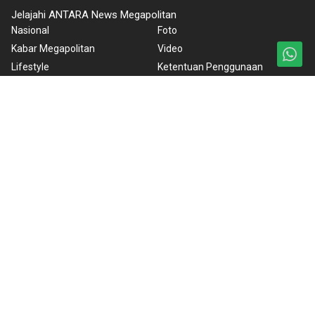
Jelajahi ANTARA News Megapolitan
Nasional
Foto
Kabar Megapolitan
Video
Lifestyle
Ketentuan Penggunaan
Iptek
Kebijakan Privasi
Artikel
Kebijakan Cookie
Lingkungan Hidup
Pedoman Media Siber
Wisata
Tentang Kami
Internasional
Rilis Pers
Olahraga
BrandA
ANTARA Foto
Korporat
PPID